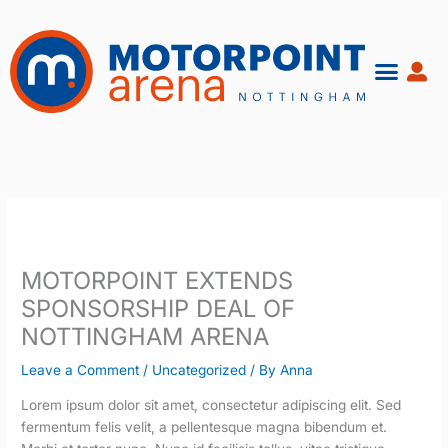
Skip
to
content
MOTORPOINT EXTENDS
SPONSORSHIP DEAL OF
NOTTINGHAM ARENA
Leave a Comment
/
Uncategorized
/ By
Anna
Lorem ipsum dolor sit amet, consectetur adipiscing elit. Sed
fermentum felis velit, a pellentesque magna bibendum et.