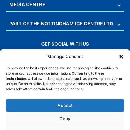
MEDIA CENTRE
PART OF THE NOTTINGHAM ICE CENTRE LTD
GET SOCIAL WITH US
T
F
I
T
Manage Consent
w
a
n
i
To provide the best experiences, we use technologies like cookies to
i
c
s
k
store and/or access device information. Consenting to these
t
e
t
t
technologies will allow us to process data such as browsing behavior or
t
b
a
o
unique IDs on this site. Not consenting or withdrawing consent, may
adversely affect certain features and functions.
e
o
g
k
r
o
r
© Motorpoint Arena Nottingham. All rights reserved.
k
a
Accept
m
Competition Terms & Conditions
Terms & Conditions
Privacy Notice
Deny
Site Map
Cookie Notice