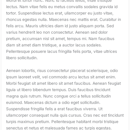
Morbi et tortor nunc. Nunc id facilisis tellus, vitae tristique
lectus. Nam vitae felis eu metus convallis sodales gravida id
tortor. Suspendisse lectus erat, ullamcorper eu justo vitae,
rhoncus egestas nulla. Maecenas nec mattis erat. Curabitur in
felis arcu. Mauris ultricies diam id justo aliquam porta. Sed
varius hendrerit leo non consectetur. Aenean sed dolor
pretium, accumsan nisl sit amet, tempus mi. Nam faucibus
diam sit amet diam tristique, a auctor lacus sodales.
Pellentesque posuere lacus fringilla felis porta, vitae ultrices
libero sollicitudin.
Aenean lobortis, risus consectetur placerat scelerisque, odio
ipsum laoreet velit, vel commodo arcu lectus sit amet enim.
Morbi feugiat sit amet libero sit amet faucibus. Aenean feugiat
ligula ut libero bibendum tempus. Duis faucibus tincidunt
magna quis rutrum. Nunc congue orci a tellus sollicitudin
euismod. Maecenas dictum a odio eget sollicitudin.
Suspendisse fringilla felis a erat faucibus viverra. Ut
ullamcorper consequat nulla quis cursus. Cras nec est tincidunt
turpis maximus pretium. Pellentesque habitant morbi tristique
senectus et netus et malesuada fames ac turpis egestas.