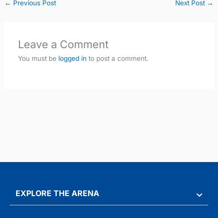
←
Previous Post
Next Post
→
Leave a Comment
You must be
logged in
to post a comment.
EXPLORE THE ARENA